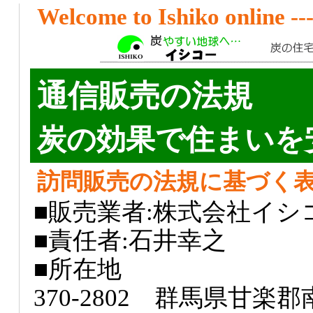
Welcome to Ishiko online ----
通信販売の法規
炭の効果で住まいを
訪問販売の法規に基づく
■販売業者:株式会社イシ
■責任者:石井幸之
■所在地
370-2802 群馬県甘楽郡